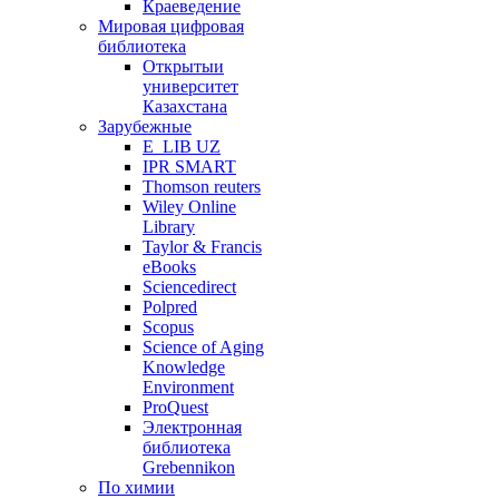
Краеведение
Мировая цифровая
библиотека
Открытыи
университет
Казахстана
Зарубежные
E_LIB UZ
IPR SMART
Thomson reuters
Wiley Online
Library
Taylor & Francis
eBooks
Sciencedirect
Polpred
Scopus
Science of Aging
Knowledge
Environment
ProQuest
Электронная
библиотека
Grebennikon
По химии