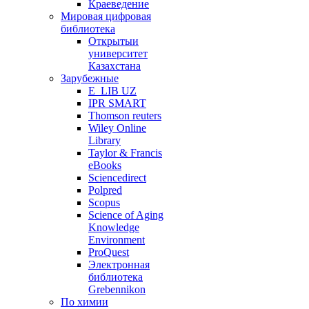
Краеведение
Мировая цифровая
библиотека
Открытыи
университет
Казахстана
Зарубежные
E_LIB UZ
IPR SMART
Thomson reuters
Wiley Online
Library
Taylor & Francis
eBooks
Sciencedirect
Polpred
Scopus
Science of Aging
Knowledge
Environment
ProQuest
Электронная
библиотека
Grebennikon
По химии