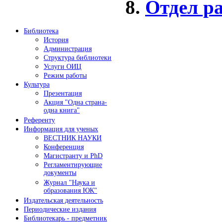
8.
Отдел р
Библиотека
История
Администрация
Структура библиотеки
Услуги ОИЦ
Режим работы
Культура
Презентация
Акция "Одна страна-
одна книга"
Референту
Информация для ученых
ВЕСТНИК НАУКИ
Конференция
Магистранту и PhD
Регламентирующие
документы
Журнал "Наука и
образования ЮК"
Издательская деятельность
Периодические издания
Библиотекарь - предметник