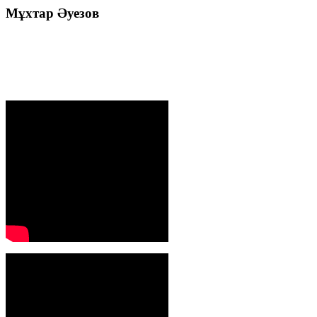
Мұхтар
Әуезов
Президенттің жолдауы