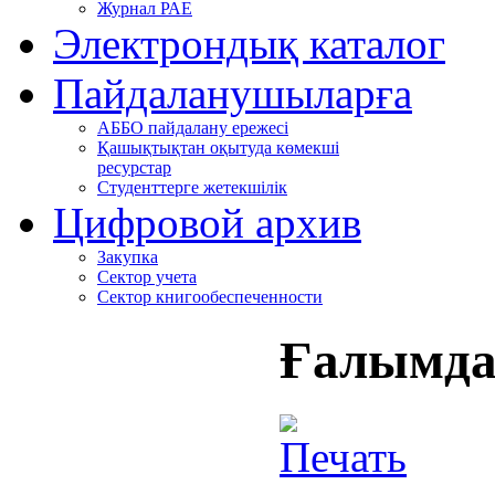
Журнал РАЕ
Электрондық каталог
Пайдаланушыларға
АББО пайдалану ережесі
Қашықтықтан оқытуда көмекші
ресурстар
Студенттерге жетекшілік
Цифровой архив
Закупка
Сектор учета
Сектор книгообеспеченности
Ғалымда