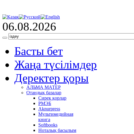
06.08.2026
Басты бет
Жаңа түсілімдер
Деректер қоры
АЛЬМА МАТЕР
Отандық базалар
Сирек қорлар
РМЭБ
Аknurpress
Мультимедийная
книга
Softbooks
Ноталық басылым