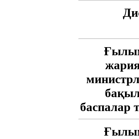
Ди
Ғылыми
жария
министрл
бақыл
баспалар тізбес
Ғылыми