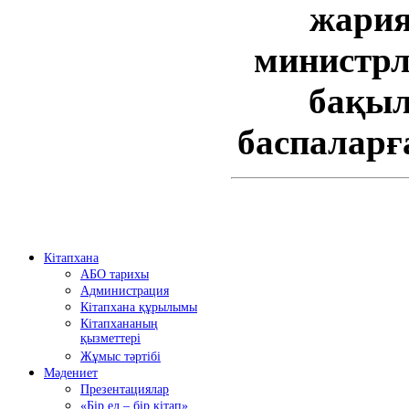
жария
министрл
бақыл
баспаларға
Кітапхана
АБО тарихы
Администрация
Кітапхана құрылымы
Кітапхананың
қызметтері
Жұмыс тәртібі
Мәдениет
Презентациялар
«Бір ел – бір кітап»