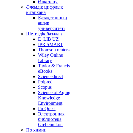
Өлкетану
Әлемдік цифрлық
кітапхана
Қазақстанның
ашық
университеті
Шетелдік базалар
E_LIB UZ
IPR SMART
Thomson reuters
Wiley Online
Library
Taylor & Francis
eBooks
Sciencedirect
Polpred
Scopus
Science of Aging
Knowledge
Environment
ProQuest
Электронная
библиотека
Grebennikon
По химии