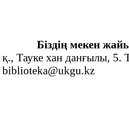
Біздің мекен жайы
қ., Тауке хан данғылы, 5. 
biblioteka@ukgu.kz