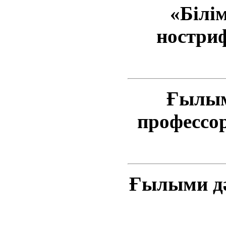
«Білі
ностри
Ғылым
профессор
Ғылыми дәреже