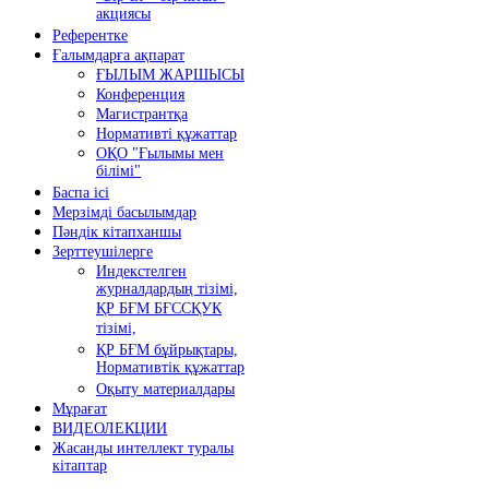
акциясы
Референтке
Ғалымдарға ақпарат
ҒЫЛЫМ ЖАРШЫСЫ
Конференция
Магистрантқа
Нормативті құжаттар
ОҚО "Ғылымы мен
білімі"
Баспа ісі
Мерзімді басылымдар
Пәндік кітапханшы
Зерттеушілерге
Индекстелген
журналдардың тізімі,
ҚР БҒМ БҒССҚУК
тізімі,
ҚР БҒМ бұйрықтары,
Нормативтік құжаттар
Оқыту материалдары
Мұрағат
ВИДЕОЛЕКЦИИ
Жасанды интеллект туралы
кітаптар