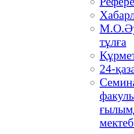
Рефере
Хабар
М.О.Әу
тұлға
Құрмет
24-қаз
Семина
факуль
ғылым
мектеб