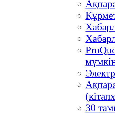
Ақпара
Құрмет
Хабар
Хабар
ProQue
мүмкін
Элект
Ақпара
(кітап
30 там