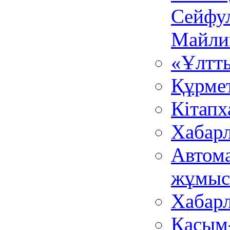
Сейфул
Майлин
«Ұлтты
Құрмет
Кітапх
Хабар
Автома
жұмыс
Хабар
Қасым