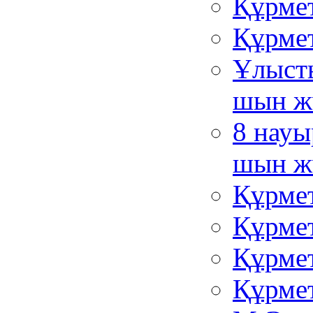
Құрме
Құрмет
Ұлыст
шын ж
8 науы
шын ж
Құрмет
Құрмет
Құрмет
Құрмет