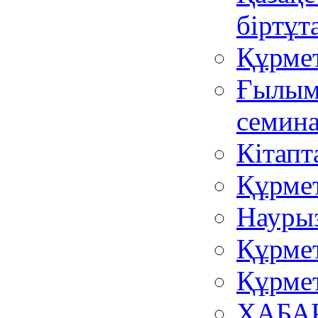
біртұт
Құрмет
Ғылым 
семина
Кітапт
Құрмет
Науры
Құрмет
Құрмет
ХАБА