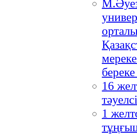
М.Әуез
универ
орталы
Қазақс
мереке
береке 
16 жел
тәуелсі
1 желт
тұңғыш