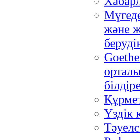
Хабар
Мүгеде
және ж
беруді
Goethe
ортал
білдір
Құрмет
Үздік 
Тәуелс