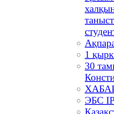
халқын
таныст
студен
Ақпара
1 қырк
30 там
Консти
ХАБА
ЭБС I
Қазақс