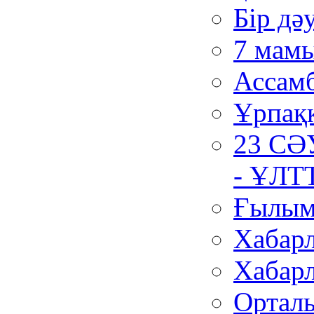
Бір дә
7 мамы
Ассамб
Ұрпақ
23 СӘ
- ҰЛ
Ғылым 
Хабар
Хабар
Орталы