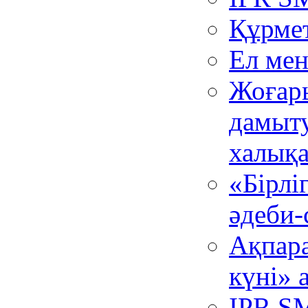
Құрме
Ел мен
Жоғар
дамыту
халық
«Бірлі
әдеби-
Ақпара
күні» 
IPR SM