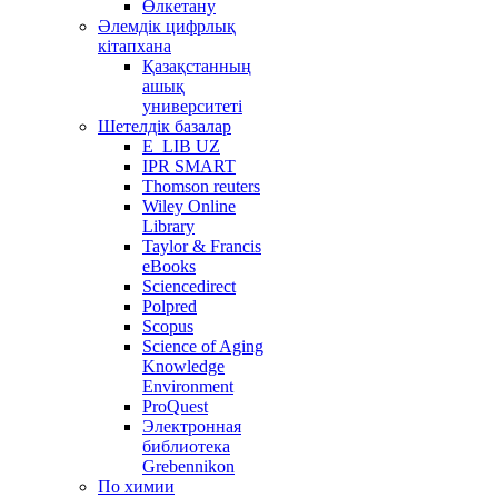
Өлкетану
Әлемдік цифрлық
кітапхана
Қазақстанның
ашық
университеті
Шетелдік базалар
E_LIB UZ
IPR SMART
Thomson reuters
Wiley Online
Library
Taylor & Francis
eBooks
Sciencedirect
Polpred
Scopus
Science of Aging
Knowledge
Environment
ProQuest
Электронная
библиотека
Grebennikon
По химии