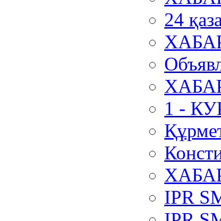
24 қаз
ХАБА
Объявл
ХАБА
1 - К
Құрмет
Консти
ХАБА
IPR S
IPR S