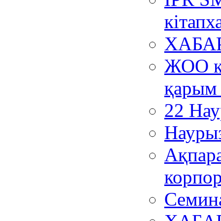
кітапх
ХАБА
ЖОО к
қарым
22 На
Наурыз
Ақпара
корпор
Семин