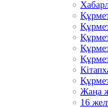
Хабар
Құрмет
Құрмет
Құрмет
Құрмет
Құрмет
Кітапх
Құрмет
Жаңа 
16 жел