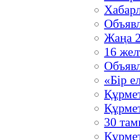
Хабар
Объяв
Жаңа 
16 жел
Объяв
«Бір е
Құрмет
Құрмет
30 там
Құрмет