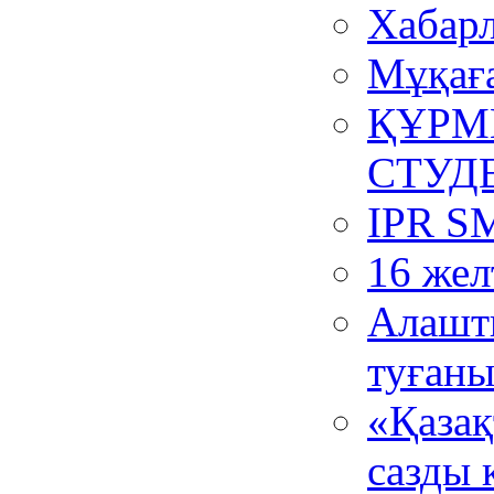
Хабар
Мұқаға
ҚҰРМ
СТУД
IPR S
16 жел
Алашт
туғаны
«Қазақ
сазды 