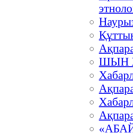
этноло
Наурыз
Құтты
Ақпара
ШЫН 
Хабар
Ақпара
Хабар
Ақпара
«АБА