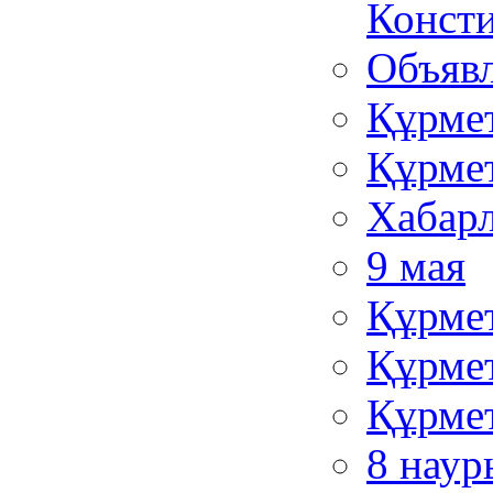
Консти
Объяв
Құрмет
Құрмет
Хабар
9 мая
Құрмет
Құрмет
Құрмет
8 наур