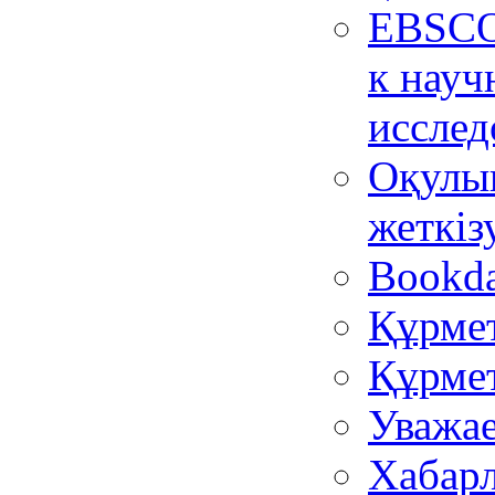
EBSCO
к науч
исслед
Оқулық
жеткіз
Bookda
Құрмет
Құрмет
Уважае
Хабар