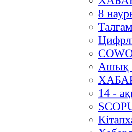
ХАБА
8 наур
Талғам
Цифрл
COWO
Ашық е
ХАБА
14 - а
SCOPUS
Кітапх