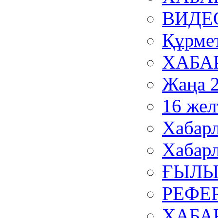
ВИДЕ
Құрмет
ХАБА
Жаңа 
16 жел
Хабар
Хабар
ҒЫЛЫ
РЕФЕ
ХАБА