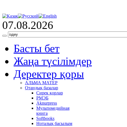
07.08.2026
Басты бет
Жаңа түсілімдер
Деректер қоры
АЛЬМА МАТЕР
Отандық базалар
Сирек қорлар
РМЭБ
Аknurpress
Мультимедийная
книга
Softbooks
Ноталық басылым