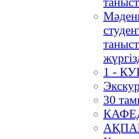
таныст
Мәдени
студен
таныст
жүргіз
1 - К
Экску
30 там
КАФЕ
АҚПА