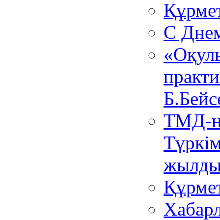
Құрмет
С Днем
«Оқул
практи
Б.Бейс
ТМД-н
Түркі
жылды
Құрмет
Хабар