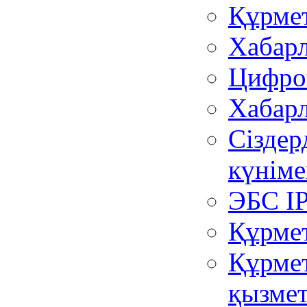
Құрмет
Хабар
Цифров
Хабар
Сіздер
күніме
ЭБС I
Құрмет
Құрмет
қызмет