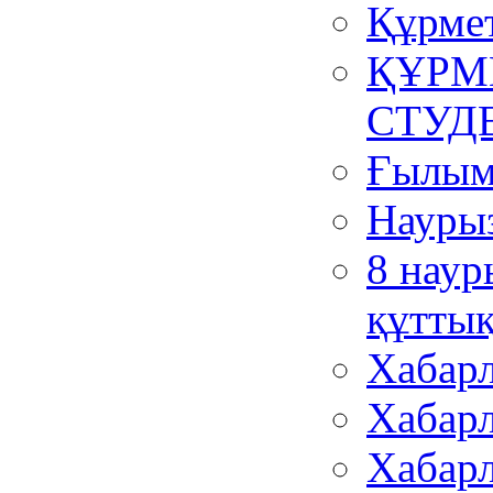
Құрмет
ҚҰРМ
СТУД
Ғылым
Наурыз
8 наур
құтты
Хабар
Хабар
Хабар