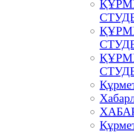
ҚҰРМ
СТУД
ҚҰРМ
СТУД
ҚҰРМ
СТУД
Құрмет
Хабар
ХАБА
Құрмет