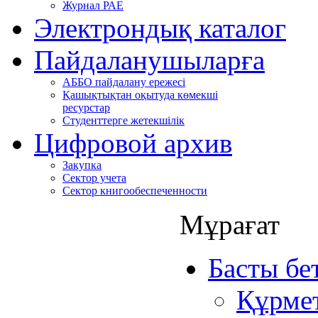
Журнал РАЕ
Электрондық каталог
Пайдаланушыларға
АББО пайдалану ережесі
Қашықтықтан оқытуда көмекші
ресурстар
Студенттерге жетекшілік
Цифровой архив
Закупка
Сектор учета
Сектор книгообеспеченности
Мұрағат
Басты бе
Құрмет