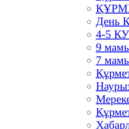
ҚҰРМЕ
День 
4-5 К
9 мамы
7 мам
Құрме
Науры
Мереке
Құрмет
Хабар