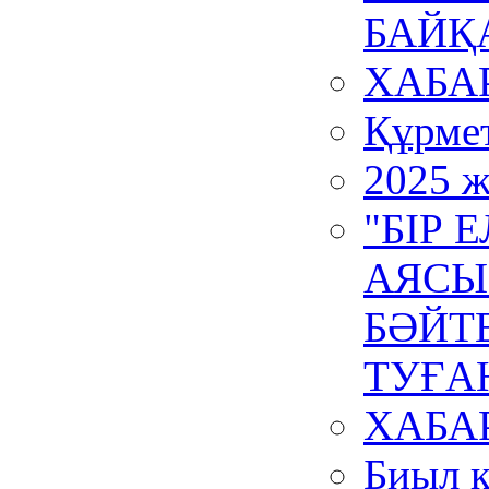
БАЙҚ
ХАБА
Құрмет
2025 ж
"БІР 
АЯСЫ
БӘЙТ
ТУҒА
ХАБА
Биыл қ