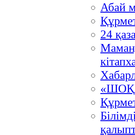
Абай м
Құрме
24 қаз
Маман
кітап
Хабар
«ШОҚ
Құрме
Білімд
қалып