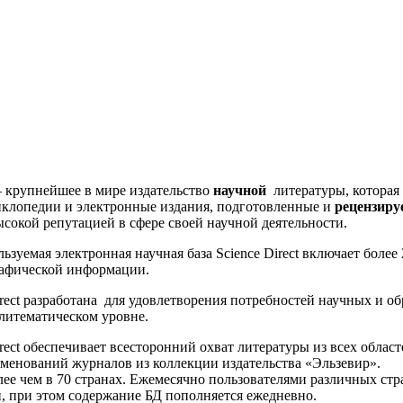
рупнейшее в мире издательство
научной
литературы, которая
клопедии и электронные издания, подготовленные и
рецензир
сокой репутацией в сфере своей научной деятельности.
ая электронная научная база Science Direct включает более
рафической информации.
разработана для удовлетворения потребностей научных и об
литематическом уровне.
беспечивает всесторонний охват литературы из всех областе
менований журналов из коллекции издательства «Эльзеви
олее чем в 70 странах. Ежемесячно пользователями различных ст
, при этом содержание БД пополняется ежедневно.