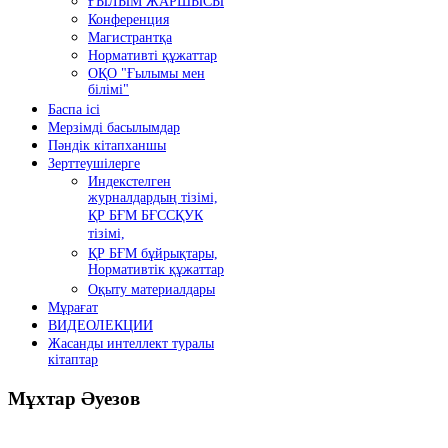
ҒЫЛЫМ ЖАРШЫСЫ
Конференция
Магистрантқа
Нормативті құжаттар
ОҚО "Ғылымы мен
білімі"
Баспа ісі
Мерзімді басылымдар
Пәндік кітапханшы
Зерттеушілерге
Индекстелген
журналдардың тізімі,
ҚР БҒМ БҒССҚУК
тізімі,
ҚР БҒМ бұйрықтары,
Нормативтік құжаттар
Оқыту материалдары
Мұрағат
ВИДЕОЛЕКЦИИ
Жасанды интеллект туралы
кітаптар
Мұхтар
Әуезов