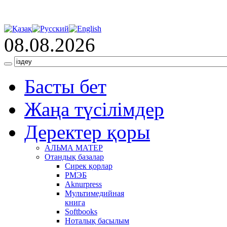
08.08.2026
Басты бет
Жаңа түсілімдер
Деректер қоры
АЛЬМА МАТЕР
Отандық базалар
Сирек қорлар
РМЭБ
Аknurpress
Мультимедийная
книга
Softbooks
Ноталық басылым