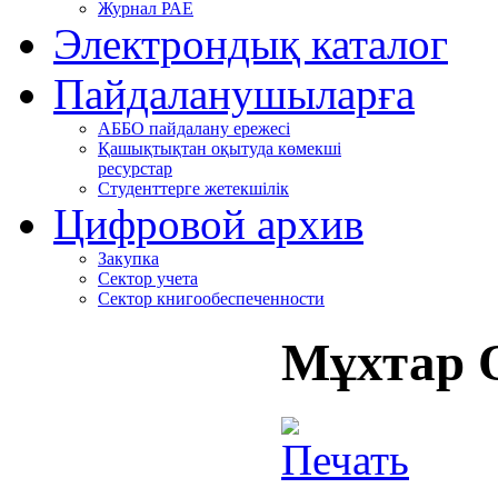
Журнал РАЕ
Электрондық каталог
Пайдаланушыларға
АББО пайдалану ережесі
Қашықтықтан оқытуда көмекші
ресурстар
Студенттерге жетекшілік
Цифровой архив
Закупка
Сектор учета
Сектор книгообеспеченности
Мұхтар 