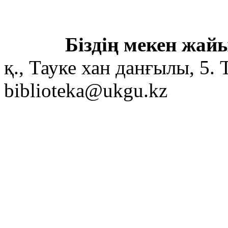
Біздің мекен жайы
қ., Тауке хан данғылы, 5. 
biblioteka@ukgu.kz