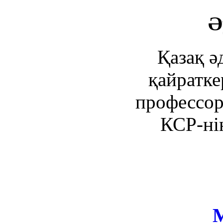
Ә
Қазақ ә
қайратке
профессор
КСР-нің