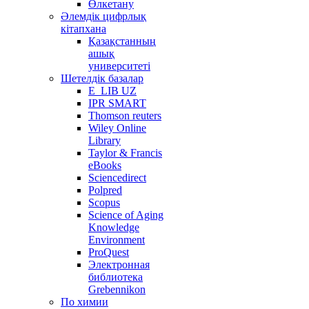
Өлкетану
Әлемдік цифрлық
кітапхана
Қазақстанның
ашық
университеті
Шетелдік базалар
E_LIB UZ
IPR SMART
Thomson reuters
Wiley Online
Library
Taylor & Francis
eBooks
Sciencedirect
Polpred
Scopus
Science of Aging
Knowledge
Environment
ProQuest
Электронная
библиотека
Grebennikon
По химии