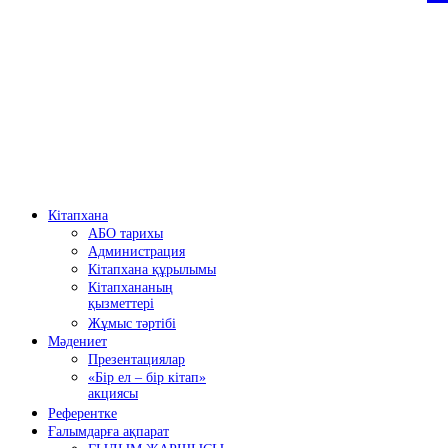
Кітапхана
АБО тарихы
Администрация
Кітапхана құрылымы
Кітапхананың
қызметтері
Жұмыс тәртібі
Мәдениет
Презентациялар
«Бір ел – бір кітап»
акциясы
Референтке
Ғалымдарға ақпарат