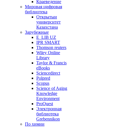
Краеведение
Мировая цифровая
библиотека
Открытыи
университет
Казахстана
Зарубежные
E_LIB UZ
IPR SMART
Thomson reuters
Wiley Online
Library
Taylor & Francis
eBooks
Sciencedirect
Polpred
Scopus
Science of Aging
Knowledge
Environment
ProQuest
Электронная
библиотека
Grebennikon
По химии