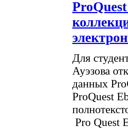
ProQuest
коллекц
электрон
Для студен
Ауэзова от
данных Pro
ProQuest E
полнотекст
Pro Quest E