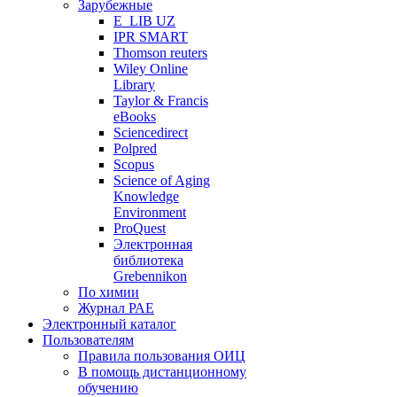
Зарубежные
E_LIB UZ
IPR SMART
Thomson reuters
Wiley Online
Library
Taylor & Francis
eBooks
Sciencedirect
Polpred
Scopus
Science of Aging
Knowledge
Environment
ProQuest
Электронная
библиотека
Grebennikon
По химии
Журнал РАЕ
Электронный каталог
Пользователям
Правила пользования ОИЦ
В помощь дистанционному
обучению