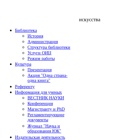
Время 
Органи
искусства
Библиотека
История
Администрация
Структура библиотеки
Услуги ОИЦ
Режим работы
Культура
Презентация
Акция "Одна страна-
одна книга"
Референту
Информация для ученых
ВЕСТНИК НАУКИ
Конференция
Магистранту и PhD
Регламентирующие
документы
Журнал "Наука и
образования ЮК"
Издательская деятельность