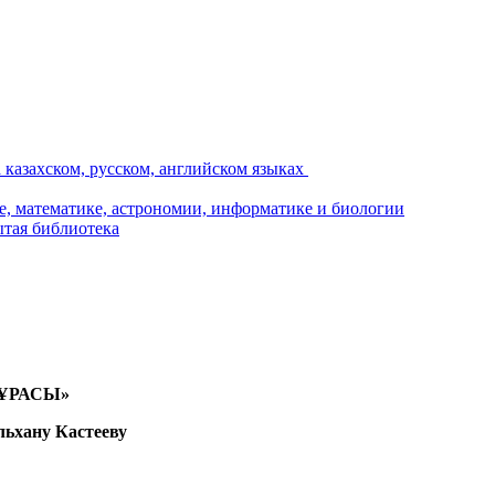
ҰРАСЫ»
льхану Кастееву