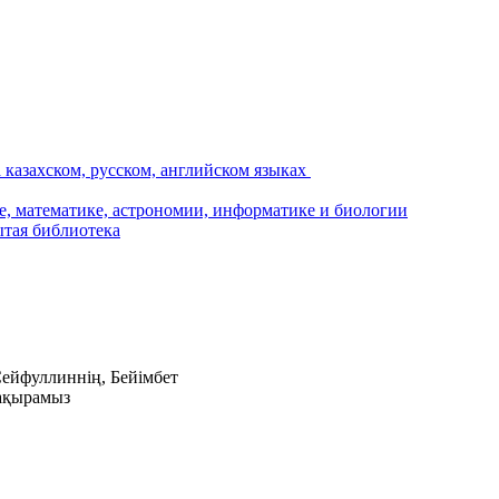
Сейфуллиннің, Бейімбет
шақырамыз