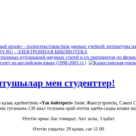
ытушылар мен студенттер!
 қазақ әдебиетінің
«Үш бәйтерегі»
Ілияс Жансүгіровтің, Сәкен 
ің туғанына-130 жыл толуына орай өтетін әдеби-сазды кешке 
Өтетін орны: Бас ғимарат, Акт залы, 3 қабат
Өтетін уақыты: 29 қазан, сағ.11.00