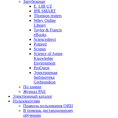
Зарубежные
E_LIB UZ
IPR SMART
Thomson reuters
Wiley Online
Library
Taylor & Francis
eBooks
Sciencedirect
Polpred
Scopus
Science of Aging
Knowledge
Environment
ProQuest
Электронная
библиотека
Grebennikon
По химии
Журнал РАЕ
Электронный каталог
Пользователям
Правила пользования ОИЦ
В помощь дистанционному
обучению