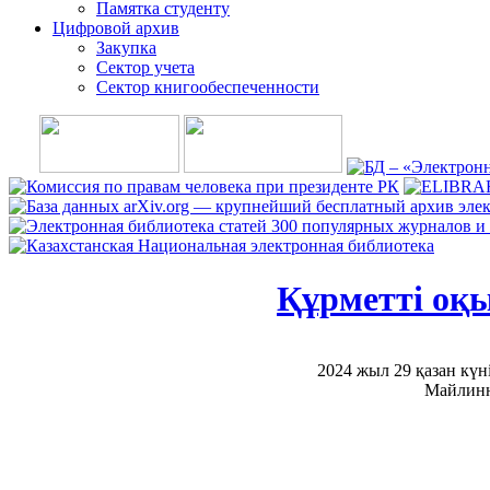
Памятка студенту
Цифровой архив
Закупка
Сектор учета
Сектор книгообеспеченности
Құрметті оқ
2024 жыл 29 қазан күні
Майлинн