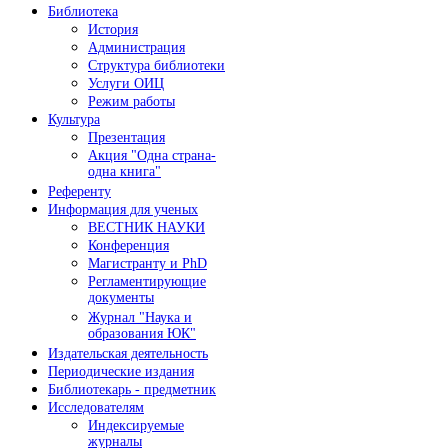
Библиотека
История
Администрация
Структура библиотеки
Услуги ОИЦ
Режим работы
Культура
Презентация
Акция "Одна страна-
одна книга"
Референту
Информация для ученых
ВЕСТНИК НАУКИ
Конференция
Магистранту и PhD
Регламентирующие
документы
Журнал "Наука и
образования ЮК"
Издательская деятельность
Периодические издания
Библиотекарь - предметник
Исследователям
Индексируемые
журналы