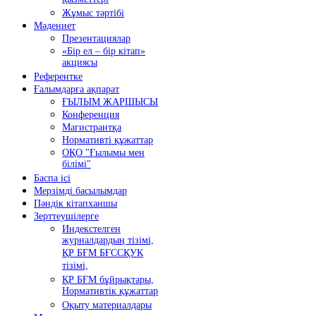
Жұмыс тәртібі
Мәдениет
Презентациялар
«Бір ел – бір кітап»
акциясы
Референтке
Ғалымдарға ақпарат
ҒЫЛЫМ ЖАРШЫСЫ
Конференция
Магистрантқа
Нормативті құжаттар
ОҚО "Ғылымы мен
білімі"
Баспа ісі
Мерзімді басылымдар
Пәндік кітапханшы
Зерттеушілерге
Индекстелген
журналдардың тізімі,
ҚР БҒМ БҒССҚУК
тізімі,
ҚР БҒМ бұйрықтары,
Нормативтік құжаттар
Оқыту материалдары