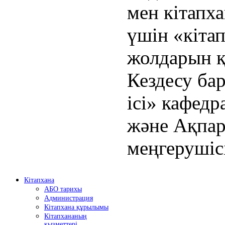
мен кітапх
үшін «кіта
жолдарын қа
Кездесу ба
ісі» кафед
және Ақпар
меңгерушіс
Кітапхана
АБО тарихы
Администрация
Кітапхана құрылымы
Кітапхананың
қызметтері