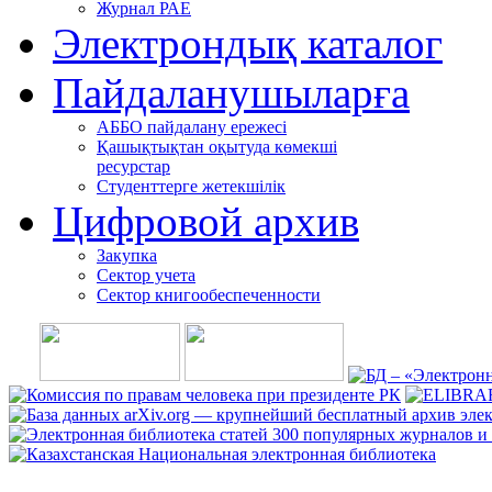
Журнал РАЕ
Электрондық каталог
Пайдаланушыларға
АББО пайдалану ережесі
Қашықтықтан оқытуда көмекші
ресурстар
Студенттерге жетекшілік
Цифровой архив
Закупка
Сектор учета
Сектор книгообеспеченности