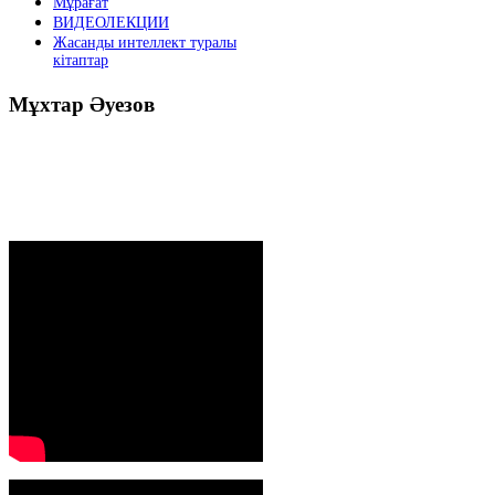
Мұрағат
ВИДЕОЛЕКЦИИ
Жасанды интеллект туралы
кітаптар
Мұхтар
Әуезов
Президенттің жолдауы