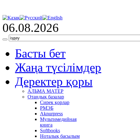
06.08.2026
Басты бет
Жаңа түсілімдер
Деректер қоры
АЛЬМА МАТЕР
Отандық базалар
Сирек қорлар
РМЭБ
Аknurpress
Мультимедийная
книга
Softbooks
Ноталық басылым