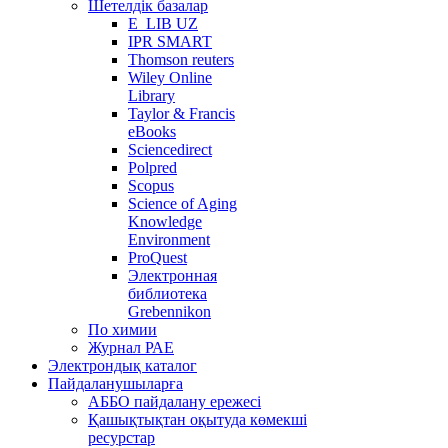
Шетелдік базалар
E_LIB UZ
IPR SMART
Thomson reuters
Wiley Online
Library
Taylor & Francis
eBooks
Sciencedirect
Polpred
Scopus
Science of Aging
Knowledge
Environment
ProQuest
Электронная
библиотека
Grebennikon
По химии
Журнал РАЕ
Электрондық каталог
Пайдаланушыларға
АББО пайдалану ережесі
Қашықтықтан оқытуда көмекші
ресурстар