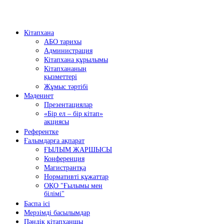
Кітапхана
АБО тарихы
Администрация
Кітапхана құрылымы
Кітапхананың
қызметтері
Жұмыс тәртібі
Мәдениет
Презентациялар
«Бір ел – бір кітап»
акциясы
Референтке
Ғалымдарға ақпарат
ҒЫЛЫМ ЖАРШЫСЫ
Конференция
Магистрантқа
Нормативті құжаттар
ОҚО "Ғылымы мен
білімі"
Баспа ісі
Мерзімді басылымдар
Пәндік кітапханшы