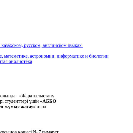
у залында «Жаратылыстану
і студенттері үшін
«АББО
ен жұмыс жасау»
атты
есі № 7 ғимарат