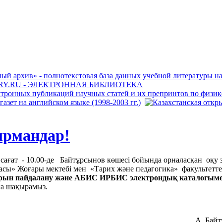
ырмандар!
 сағат - 10.00-де Байтұрсынов көшесі бойында орналасқан оқ
сы» Жоғары мектебі мен «Тарих және педагогика» факультеттер
қорын пайдалану және АБИС ИРБИС электрондық каталогым
ға шақырамыз.
А. Байтұрсынов көш