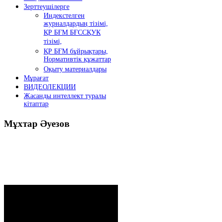
Зерттеушілерге
Индекстелген
журналдардың тізімі,
ҚР БҒМ БҒССҚУК
тізімі,
ҚР БҒМ бұйрықтары,
Нормативтік құжаттар
Оқыту материалдары
Мұрағат
ВИДЕОЛЕКЦИИ
Жасанды интеллект туралы
кітаптар
Мұхтар
Әуезов
Президенттің жолдауы