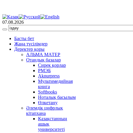
07.08.2026
Басты бет
Жаңа түсілімдер
Деректер қоры
АЛЬМА МАТЕР
Отандық базалар
Сирек қорлар
РМЭБ
Аknurpress
Мультимедийная
книга
Softbooks
Ноталық басылым
Өлкетану
Әлемдік цифрлық
кітапхана
Қазақстанның
ашық
университеті