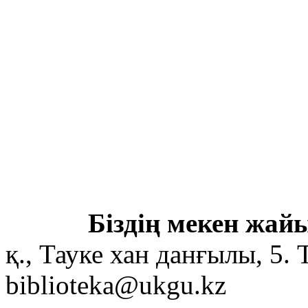
Біздің мекен жайы
қ., Тауке хан данғылы, 5. 
biblioteka@ukgu.kz