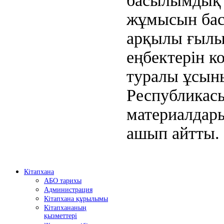
басылымдық б
жұмысын бас
арқылы ғылы
еңбектерін к
туралы ұсыны
Республикасы
материалдары
ашып айтты.
Кітапхана
АБО тарихы
Администрация
Кітапхана құрылымы
Кітапхананың
қызметтері