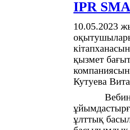
IPR SM
10.05.2023 
оқытушылары
кітапханасы
қызмет бағы
компаниясын
Кутуева Вита
Вебинар 
ұйымдастырға
ұлттық басыл