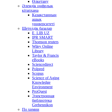
Өлкетану
Әлемдік цифрлық
кітапхана
Қазақстанның
ашық
университеті
Шетелдік базалар
E_LIB UZ
IPR SMART
Thomson reuters
Wiley Online
Library
Taylor & Francis
eBooks
Sciencedirect
Polpred
Scopus
Science of Aging
Knowledge
Environment
ProQuest
Электронная
библиотека
Grebennikon
По химии