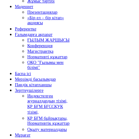
Жұмыс тәртібі
Мәдениет
Презентациялар
«Бір ел – бір кітап»
акциясы
Референтке
Ғалымдарға ақпарат
ҒЫЛЫМ ЖАРШЫСЫ
Конференция
Магистрантқа
Нормативті құжаттар
ОҚО "Ғылымы мен
білімі"
Баспа ісі
Мерзімді басылымдар
Пәндік кітапханшы
Зерттеушілерге
Индекстелген
журналдардың тізімі,
ҚР БҒМ БҒССҚУК
тізімі,
ҚР БҒМ бұйрықтары,
Нормативтік құжаттар
Оқыту материалдары
Мұрағат