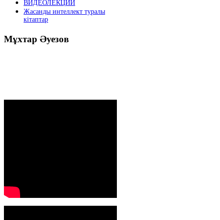
ВИДЕОЛЕКЦИИ
Жасанды интеллект туралы
кітаптар
Мұхтар
Әуезов
Президенттің жолдауы