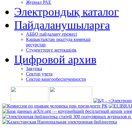
Журнал РАЕ
Электрондық каталог
Пайдаланушыларға
АББО пайдалану ережесі
Қашықтықтан оқытуда көмекші
ресурстар
Студенттерге жетекшілік
Цифровой архив
Закупка
Сектор учета
Сектор книгообеспеченности