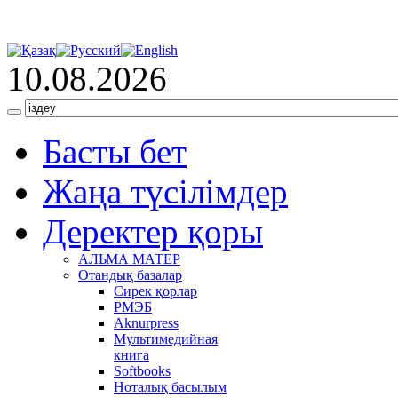
10.08.2026
Басты бет
Жаңа түсілімдер
Деректер қоры
АЛЬМА МАТЕР
Отандық базалар
Сирек қорлар
РМЭБ
Аknurpress
Мультимедийная
книга
Softbooks
Ноталық басылым